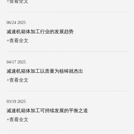
+查看全文
06/24 2025
减速机箱体加工行业的发展趋势
+查看全文
04/17 2025
减速机箱体加工以质量为核铸就杰出
+查看全文
03/19 2025
减速机箱体加工可持续发展的平衡之道
+查看全文