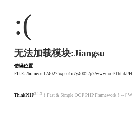
:(
无法加载模块:Jiangsu
错误位置
FILE: /home/xs1740275xpso1u7y40052p7/wwwroot/ThinkP
3.1.3
ThinkPHP
{ Fast & Simple OOP PHP Framework } -- 