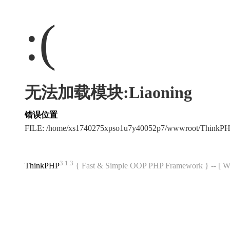
:(
无法加载模块:Liaoning
错误位置
FILE: /home/xs1740275xpso1u7y40052p7/wwwroot/ThinkP
3.1.3
ThinkPHP
{ Fast & Simple OOP PHP Framework } -- 